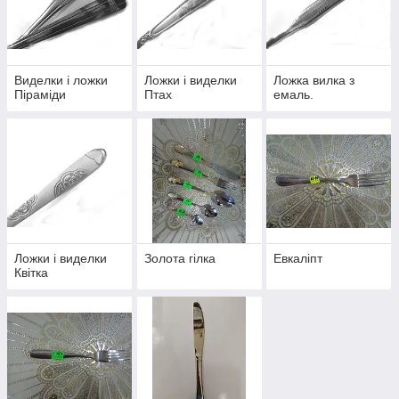
різний діапазон цін.
Ми здійснюємо доставку нашого товару по всій
Україні.
Виделки і ложки
Ложки і виделки
Ложка вилка з
Піраміди
Птах
емаль.
Ложки і виделки
Золота гілка
Евкаліпт
Квітка