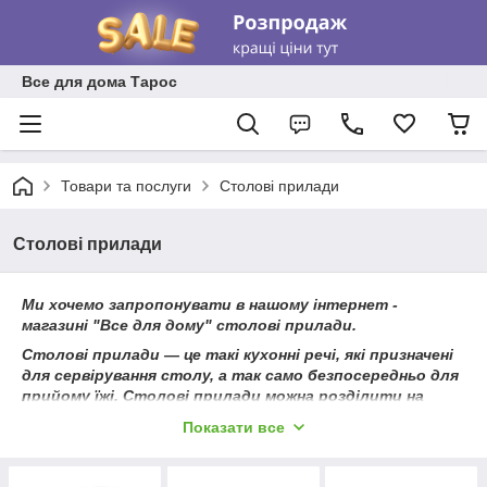
Все для дома Тарос
Товари та послуги
Столові прилади
Столові прилади
Ми хочемо запропонувати в нашому інтернет -
магазині "Все для дому" столові прилади.
Столові прилади — це такі кухонні речі, які призначені
для сервірування столу, а так само безпосередньо для
прийому їжі. Столові прилади можна розділити на
основні і допоміжні.Основні столові прилади — це всім
Показати все
відомі ложка, виделка і ніж, які ми використовуємо
щодня. Ці кухонні приналежності можуть мати різні
розміри і призначення. Основні столові прилади можна