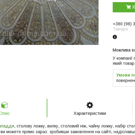
К
+380 (98) 
Тамара
У компанії
який товар
повернен
Опис
Характеристики
риладдя
, столову ложку, вилку, столовий ніж, чайну ложку, набір ст
ні ви можете прямо зараз: зробивши замовлення на сайті, надісл