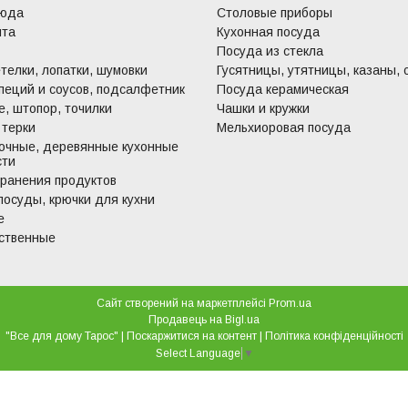
люда
Столовые приборы
ита
Кухонная посуда
Посуда из стекла
телки, лопатки, шумовки
Гусятницы, утятницы, казаны, 
пеций и соусов, подсалфетник
Посуда керамическая
, штопор, точилки
Чашки и кружки
 терки
Мельхиоровая посуда
очные, деревянные кухонные
сти
хранения продуктов
посуды, крючки для кухни
е
ственные
Сайт створений на маркетплейсі
Prom.ua
Продавець на Bigl.ua
"Все для дому Тарос" |
Поскаржитися на контент
|
Політика конфіденційності
Select Language
▼