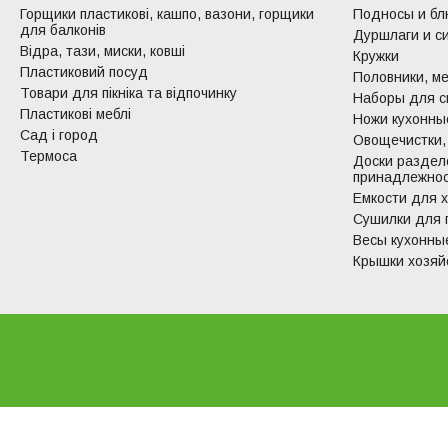
Горщики пластикові, кашпо, вазони, горщики
Подносы и б
для балконів
Дуршлаги и с
Відра, тази, миски, ковші
Кружки
Пластиковий посуд
Половники, ме
Товари для пікніка та відпочинку
Наборы для с
Пластикові меблі
Ножи кухонные
Сад і город
Овощечистки,
Термоса
Доски раздел
принадлежно
Емкости для 
Сушилки для 
Весы кухонны
Крышки хозяй