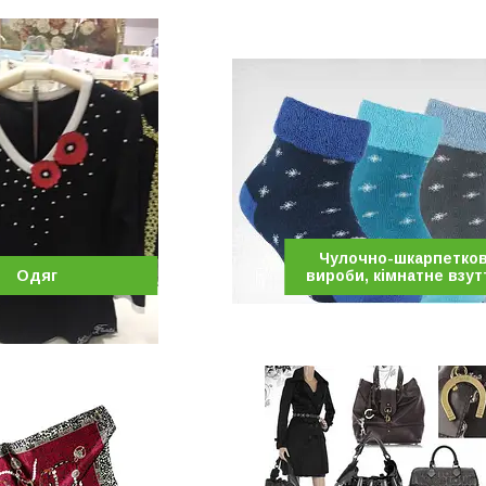
Чулочно-шкарпетков
Одяг
вироби, кімнатне взут