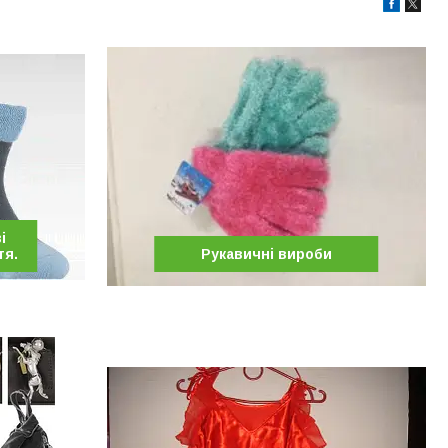
і
тя.
Рукавичні вироби