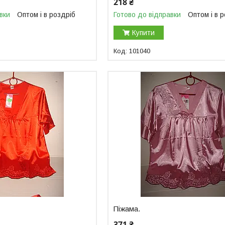
218 ₴
вки
Оптом і в роздріб
Готово до відправки
Оптом і в 
Купити
101040
Піжама.
371 ₴