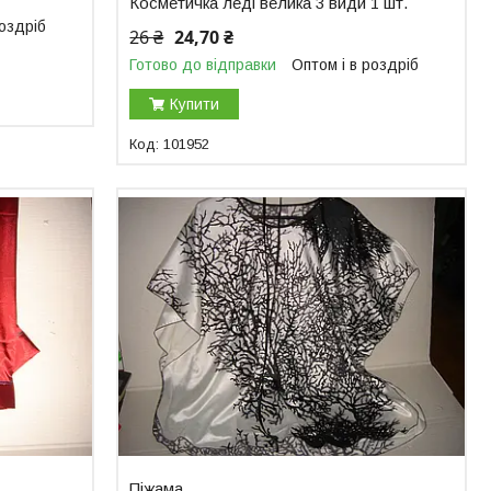
Косметичка леді велика 3 види 1 шт.
роздріб
26 ₴
24,70 ₴
Готово до відправки
Оптом і в роздріб
Купити
101952
Піжама.