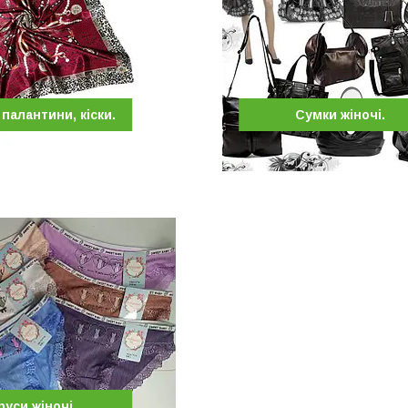
палантини, кіски.
Сумки жіночі.
руси жіночі