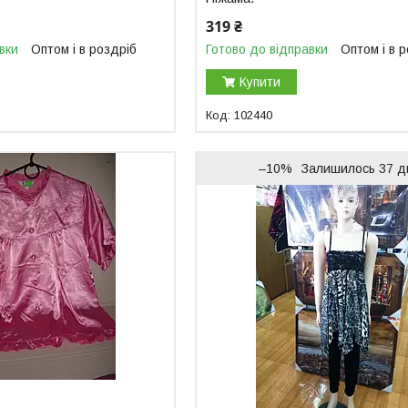
319 ₴
вки
Оптом і в роздріб
Готово до відправки
Оптом і в 
Купити
102440
–10%
Залишилось 37 д