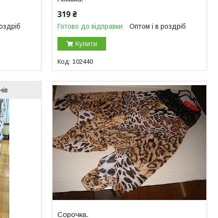
319 ₴
роздріб
Готово до відправки
Оптом і в роздріб
Купити
102440
нів
Сорочка.