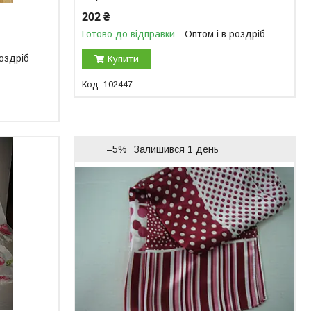
202 ₴
Готово до відправки
Оптом і в роздріб
роздріб
Купити
102447
–5%
Залишився 1 день