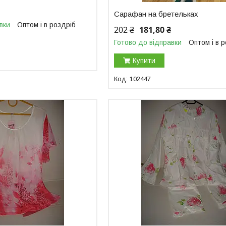
Сарафан на бретельках
вки
Оптом і в роздріб
202 ₴
181,80 ₴
Готово до відправки
Оптом і в 
Купити
102447