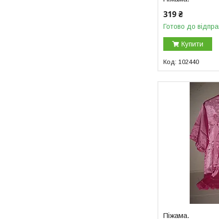
319 ₴
Готово до відпра
Купити
102440
Піжама.