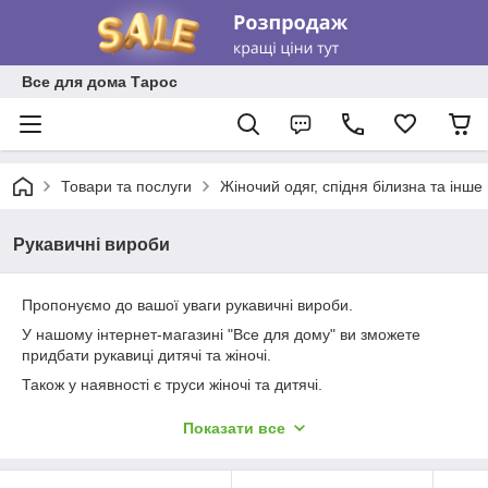
Все для дома Тарос
Товари та послуги
Жіночий одяг, спідня білизна та інше
Рукавичні вироби
Пропонуємо до вашої уваги рукавичні вироби.
У нашому інтернет-магазині "Все для дому" ви зможете
придбати рукавиці дитячі та жіночі.
Також у наявності є труси жіночі та дитячі.
Пропонуємо вам подивитися весь каталог наших товарів на
Показати все
головній сторінці, а також хочу звернути вашу увагу на групу:
Одяг для дітей.