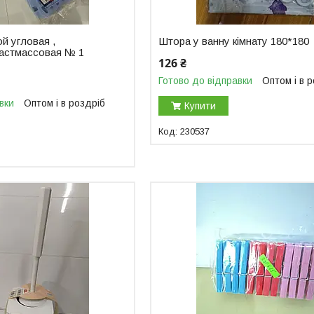
й угловая ,
Штора у ванну кімнату 180*180
ластмассовая № 1
126 ₴
Готово до відправки
Оптом і в 
вки
Оптом і в роздріб
Купити
230537