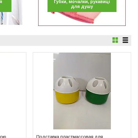
я
Губки, мочалки, рукавиці
для душу
кою
Подставка пластмассовая для