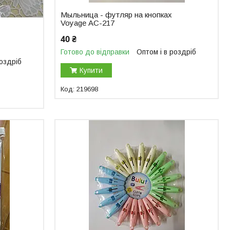
Мыльница - футляр на кнопках
Voyage АС-217
40 ₴
Готово до відправки
Оптом і в роздріб
роздріб
Купити
219698