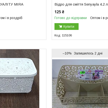
ТУАЛІТУ MIRA
Відро для сміття Senyayla 4.2 л
125 ₴
ом і в роздріб
Готово до відправки
Оптом і в 
Купити
115106
–10%
Залишилось 2 дні