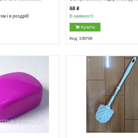
68 ₴
ом і в роздріб
В наявності
Купити
105709