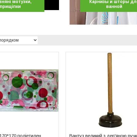
зняні мотузки,
Карнизы и шторы дл
прищіпки
ванной
170*170 поліетилен
Вантуз великий з дер'яною руч