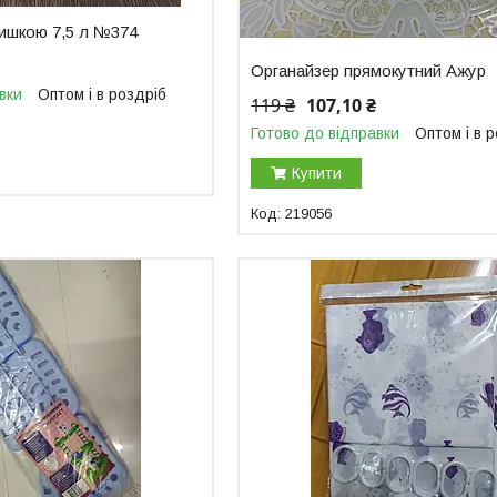
ришкою 7,5 л №374
Органайзер прямокутний Ажур
вки
Оптом і в роздріб
119 ₴
107,10 ₴
Готово до відправки
Оптом і в 
Купити
219056