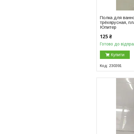
Полка для ванно
трёхярусная, п
Юпитер
125 ₴
Готово до відпра
Купити
230391