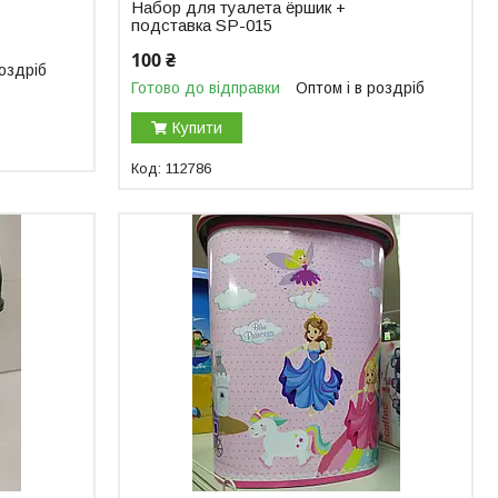
Набор для туалета ёршик +
подставка SP-015
100 ₴
роздріб
Готово до відправки
Оптом і в роздріб
Купити
112786