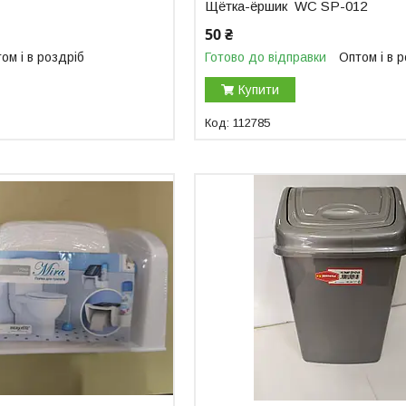
Щётка-ёршик WC SP-012
50 ₴
ом і в роздріб
Готово до відправки
Оптом і в 
Купити
112785