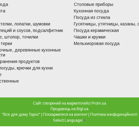
люда
Столовые приборы
ита
Кухонная посуда
Посуда из стекла
телки, лопатки, шумовки
Гусятницы, утятницы, казаны, 
пеций и соусов, подсалфетник
Посуда керамическая
, штопор, точилки
Чашки и кружки
 терки
Мельхиоровая посуда
очные, деревянные кухонные
сти
хранения продуктов
посуды, крючки для кухни
е
ственные
Сайт створений на маркетплейсі
Prom.ua
Продавець на Bigl.ua
"Все для дому Тарос" |
Поскаржитися на контент
|
Політика конфіденційності
Select Language
▼