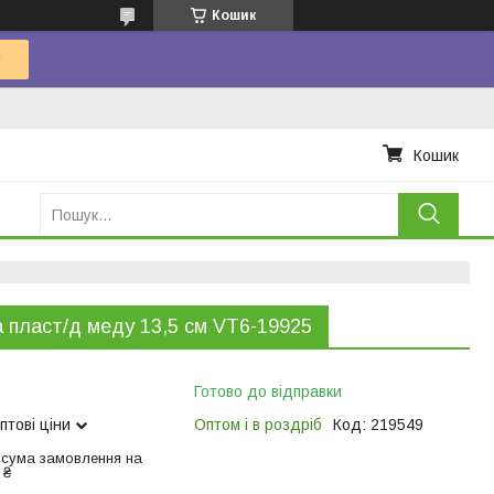
Кошик
Кошик
 пласт/д меду 13,5 см VT6-19925
Готово до відправки
птові ціни
Оптом і в роздріб
Код:
219549
 сума замовлення на
 ₴