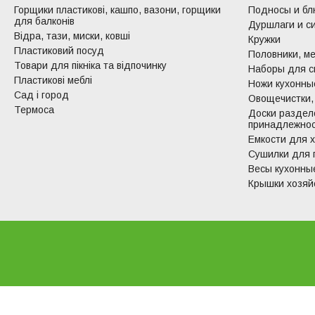
Горщики пластикові, кашпо, вазони, горщики
Подносы и б
для балконів
Дуршлаги и с
Відра, тази, миски, ковші
Кружки
Пластиковий посуд
Половники, ме
Товари для пікніка та відпочинку
Наборы для с
Пластикові меблі
Ножи кухонные
Сад і город
Овощечистки,
Термоса
Доски раздел
принадлежно
Емкости для 
Сушилки для 
Весы кухонны
Крышки хозяй