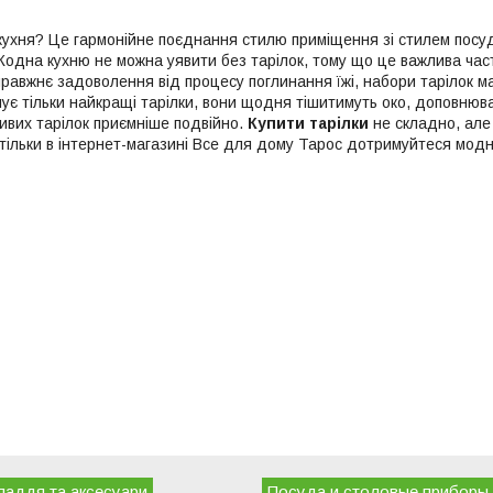
кухня? Це гармонійне поєднання стилю приміщення зі стилем посуд
Жодна кухню не можна уявити без тарілок, тому що це важлива част
равжнє задоволення від процесу поглинання їжі, набори тарілок м
є тільки найкращі тарілки, вони щодня тішитимуть око, доповнюват
ивих тарілок приємніше подвійно.
Купити тарілки
не складно, але
 тільки в інтернет-магазині Все для дому Тарос дотримуйтеся модни
ладдя та аксесуари
Посуда и столовые приборы