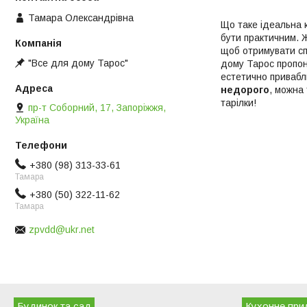
Тамара Олександрівна
Що таке ідеальна 
бути практичним. 
щоб отримувати сп
"Все для дому Тарос"
дому Тарос пропону
естетично привабл
недорого
, можна
тарілки!
пр-т Соборний, 17, Запоріжжя,
Україна
+380 (98) 313-33-61
Тамара
+380 (50) 322-11-62
Тамара
zpvdd@ukr.net
Будинок та сад
Кухонне при