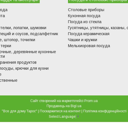
люда
Столовые приборы
ита
Кухонная посуда
Посуда из стекла
телки, лопатки, шумовки
Гусятницы, утятницы, казаны, 
пеций и соусов, подсалфетник
Посуда керамическая
, штопор, точилки
Чашки и кружки
 терки
Мельхиоровая посуда
очные, деревянные кухонные
сти
хранения продуктов
посуды, крючки для кухни
е
ственные
Сайт створений на маркетплейсі
Prom.ua
Продавець на Bigl.ua
"Все для дому Тарос" |
Поскаржитися на контент
|
Політика конфіденційності
Select Language
▼