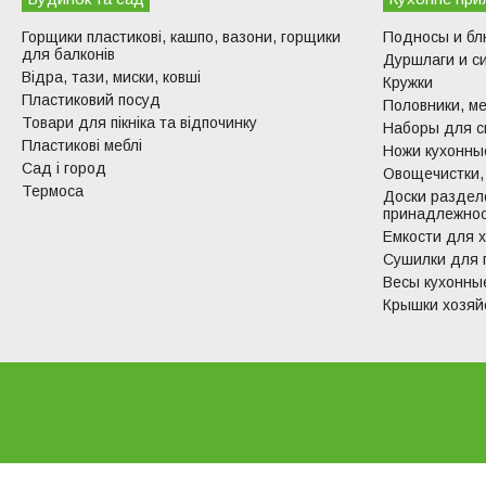
Горщики пластикові, кашпо, вазони, горщики
Подносы и б
для балконів
Дуршлаги и с
Відра, тази, миски, ковші
Кружки
Пластиковий посуд
Половники, ме
Товари для пікніка та відпочинку
Наборы для с
Пластикові меблі
Ножи кухонные
Сад і город
Овощечистки,
Термоса
Доски раздел
принадлежно
Емкости для 
Сушилки для 
Весы кухонны
Крышки хозяй