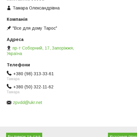
Тамара Олександрівна
"Все для дому Тарос"
пр-т Соборний, 17, Запоріжжя,
Україна
+380 (98) 313-33-61
Тамара
+380 (50) 322-11-62
Тамара
zpvdd@ukr.net
Будинок та сад
Кухонне при