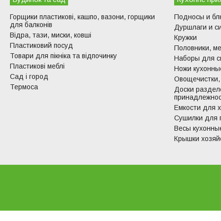
Горщики пластикові, кашпо, вазони, горщики
Подносы и б
для балконів
Дуршлаги и с
Відра, тази, миски, ковші
Кружки
Пластиковий посуд
Половники, ме
Товари для пікніка та відпочинку
Наборы для с
Пластикові меблі
Ножи кухонные
Сад і город
Овощечистки,
Термоса
Доски раздел
принадлежно
Емкости для 
Сушилки для 
Весы кухонны
Крышки хозяй