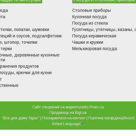
люда
Столовые приборы
ита
Кухонная посуда
Посуда из стекла
телки, лопатки, шумовки
Гусятницы, утятницы, казаны, 
пеций и соусов, подсалфетник
Посуда керамическая
, штопор, точилки
Чашки и кружки
 терки
Мельхиоровая посуда
очные, деревянные кухонные
сти
хранения продуктов
посуды, крючки для кухни
е
ственные
Сайт створений на маркетплейсі
Prom.ua
Продавець на Bigl.ua
"Все для дому Тарос" |
Поскаржитися на контент
|
Політика конфіденційності
Select Language
▼