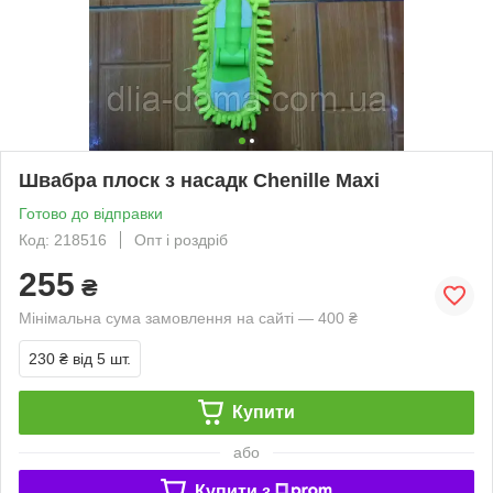
Швабра плоск з насадк Chenille Maxi
Готово до відправки
Код: 218516
Опт і роздріб
255
₴
Мінімальна сума замовлення на сайті — 400 ₴
230 ₴
від 5 шт.
Купити
або
Купити з