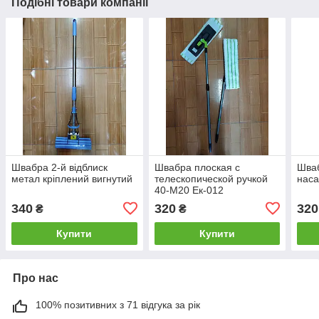
Подібні товари компанії
Швабра 2-й відблиск
Швабра плоская с
Шваб
метал кріплений вигнутий
телескопической ручкой
нас
40-М20 Ек-012
340
320
320
₴
₴
Купити
Купити
Про нас
100% позитивних з 71 відгука за рік