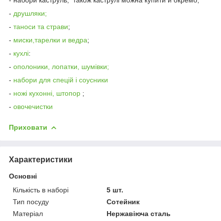
-
друшляки;
-
таноси та страви
;
-
миски,тарелки и ведра
;
-
кухлі
:
-
ополоники, лопатки, шумівки;
-
набори для спецій і соусники
-
ножі кухонні, штопор
;
-
овочечистки
Приховати
Характеристики
Основні
Кількість в наборі
5 шт.
Тип посуду
Сотейник
Матеріал
Нержавіюча сталь