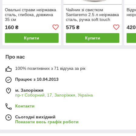
Овальні страви неіржавка
Чайник зі свистком
Відр
сталь, глибока, довжина
Santaremo 2.5 л неіржавка
неір
35 см
сталь, ручка soft touch
160
575
420
₴
₴
Купити
Купити
Про нас
100% позитивних з 71 відгука за рік
Працює з 10.04.2013
м. Запоріжжя
пр-т Соборний, 17, Запоріжжя, Україна
Контакти
Сьогодні вихідний
Показати весь графік роботи