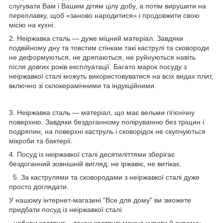
слугувати Вам і Вашим дітям цілу добу, а потім вирушити на
переплавку, щоб «заново народитися» і продовжити свою
місію на кухні.
2. Неіржавка сталь — дуже міцний матеріал. Завдяки
подвійному дну та товстим стінкам такі каструлі та сковороди
не деформуються, не дряпаються, не руйнуються навіть
після довгих років експлуатації. Багато марок посуду з
неіржавкої сталі можуть використовуватися на всіх видах плит,
включно зі склокерамічними та індукційними.
3. Неіржавка сталь — матеріал, що має вельми гігієнічну
поверхню. Завдяки бездоганному поліруванню без тріщин і
подряпин, на поверхні каструль і сковорідок не скупчуються
мікроби та бактерії.
4. Посуд із неіржавкої сталі десятиліттями зберігає
бездоганний зовнішній вигляд: не іржавіє, не витікає.
5. За каструлями та сковородами з неіржавкої сталі дуже
просто доглядати.
У нашому інтернет-магазині "Все для дому" ви зможете
придбати посуд із неіржавкої сталі:
- набори каструль, також каструлі можна купити й окремо;