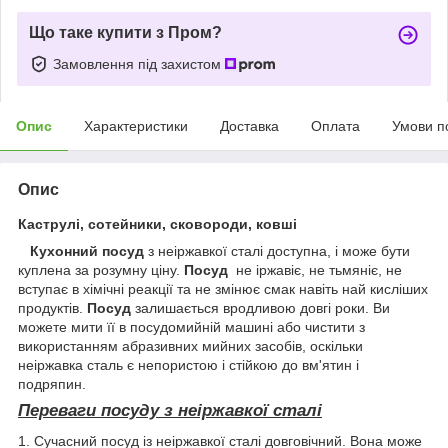
Що таке купити з Пром?
Замовлення під захистом
Опис
Характеристики
Доставка
Оплата
Умови п
Опис
Каструлі, сотейники, сковороди, ковші
Кухонний посуд
з неіржавкої сталі доступна, і може бути
куплена за розумну ціну.
Посуд
не іржавіє, не тьмяніє, не
вступає в хімічні реакції та не змінює смак навіть най кисліших
продуктів.
Посуд
залишається вродливою довгі роки. Ви
можете мити її в посудомийній машині або чистити з
використанням абразивних мийних засобів, оскільки
неіржавка сталь є непористою і стійкою до вм'ятин і
подряпин.
Переваги посуду з неіржавкої сталі
1. Сучасний посуд із неіржавкої сталі довговічний. Вона може