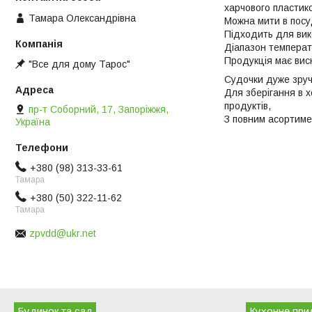
харчового пластик
Тамара Олександрівна
Можна мити в посу
Підходить для вик
Діапазон температу
Продукція має висн
"Все для дому Тарос"
Судочки дуже зручн
Для зберігання в х
продуктів,
пр-т Соборний, 17, Запоріжжя,
З повним асортиме
Україна
+380 (98) 313-33-61
Тамара
+380 (50) 322-11-62
Тамара
zpvdd@ukr.net
Будинок та сад
Кухонне при