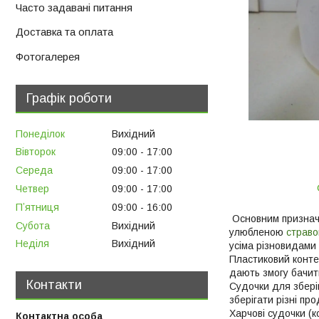
Часто задавані питання
Доставка та оплата
Фотогалерея
Графік роботи
Понеділок
Вихідний
Вівторок
09:00
17:00
Середа
09:00
17:00
Четвер
09:00
17:00
Пʼятниця
09:00
16:00
Основним призначен
Субота
Вихідний
улюбленою
страв
Неділя
Вихідний
усіма різновидами 
Пластиковий контей
дають змогу бачит
Контакти
Судочки для зберіг
зберігати різні про
Харчові судочки (