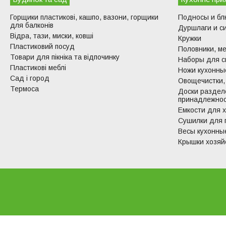
Горщики пластикові, кашпо, вазони, горщики
Подносы и б
для балконів
Дуршлаги и с
Відра, тази, миски, ковші
Кружки
Пластиковий посуд
Половники, ме
Товари для пікніка та відпочинку
Наборы для с
Пластикові меблі
Ножи кухонные
Сад і город
Овощечистки,
Термоса
Доски раздел
принадлежно
Емкости для 
Сушилки для 
Весы кухонны
Крышки хозяй