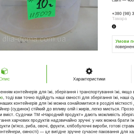
сайті — 400
+380 (98) 
Тамара
повернен
Опис
Характеристики
ням контейнерів для їжі, зберігання і транспортування їжі, якщо в
ою
, тоді вам точно підійдуть наші ємності для зберігання їжі, наші 
наших контейнерів для їжі можна ознайомитися в розділі місткості
нер (судинок) стійкий до впливу олій і жирів, легко миється. Прозор
и вміст. Судочки ТМ «Народний продукт» дають можливість зберіг
ання харчових продуктів надзвичайно зручні: у них можна брати їжу
дукти (м'ясо, риба, овочі, фрукти, хлібобулочні вироби, готові страви
контейнери, ємності) — це вигідне зручне сучасне паковання для х