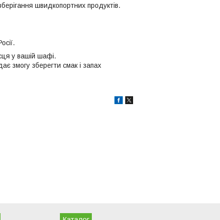
 зберігання швидкопортних продуктів.
осії.
сця у вашій шафі.
ає змогу зберегти смак і запах
Каталог