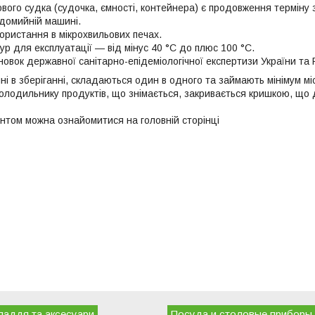
ового судка (судочка, ємності, контейнера) є продовження терміну
домийній машині.
ористання в мікрохвильових печах.
р для експлуатації — від мінус 40 °C до плюс 100 °C.
овок державної санітарно-епідеміологічної експертизи України та Р
і в зберіганні, складаються один в одного та займають мінімум мі
олодильнику продуктів, що знімається, закривається кришкою, що д
нтом можна ознайомитися на головній сторінці
ладдя та аксесуари
Посуда и столовые приборы