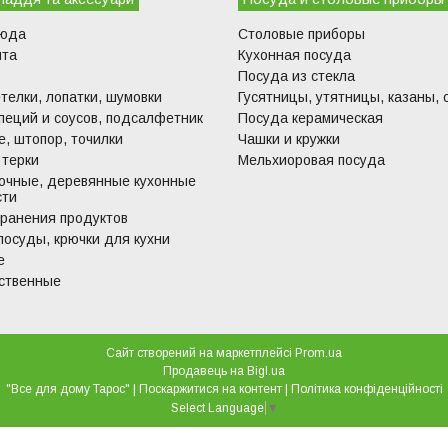
люда
Столовые приборы
ита
Кухонная посуда
Посуда из стекла
телки, лопатки, шумовки
Гусятницы, утятницы, казаны, 
пеций и соусов, подсалфетник
Посуда керамическая
, штопор, точилки
Чашки и кружки
 терки
Мельхиоровая посуда
очные, деревянные кухонные
сти
хранения продуктов
посуды, крючки для кухни
е
ственные
Сайт створений на маркетплейсі
Prom.ua
Продавець на Bigl.ua
"Все для дому Тарос" |
Поскаржитися на контент
|
Політика конфіденційності
Select Language
▼