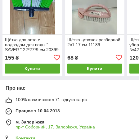
Щётка для авто с
Щётка -утюжок разборной
Щётк
подводом для воды "
2в1 17 см 11189
убор
SAVER " 22*27*9 см 20399
№42
155
68
120
₴
₴
Купити
Купити
Про нас
100% позитивних з 71 відгука за рік
Працює з 10.04.2013
м. Запоріжжя
пр-т Соборний, 17, Запоріжжя, Україна
Контакти