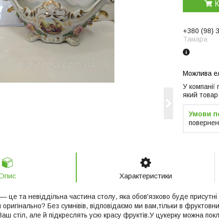
К
+380 (98) 
Тамара
У компанії
який товар
повернен
Опис
Характеристики
— це та невіддільна частина столу, яка обов'язково буде присутні 
 оригінально? Без сумнівів, відповідаємо ми вам,тільки в фруктовн
аш стіл, але й підкреслять усю красу фруктів.У цукерку можна покла