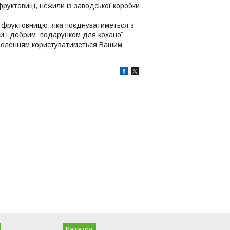
фруктовиці, нежили із заводської коробки
а фруктовницю, яка поєднуватиметься з
ти і добрим подарунком для коханої
оволенням користуватиметься Вашим
Каталог