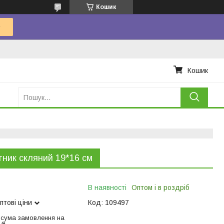
Кошик
Кошик
ник скляний 19*16 см
В наявності
Оптом і в роздріб
птові ціни
Код:
109497
 сума замовлення на