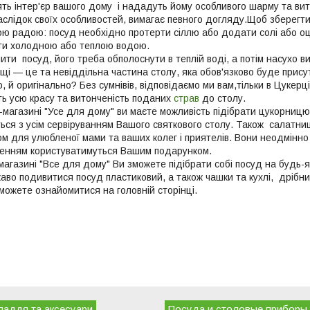
ть інтер'єр вашого дому і нададуть йому особливого шарму та вит
аслідок своїх особливостей, вимагає певного догляду.Щоб зберегт
ою радою: посуд необхідно протерти сіллю або додати солі або оц
ути холодною або теплою водою.
ти посуд, його треба обполоснути в теплій воді, а потім насухо 
і — це та невіддільна частина столу, яка обов'язково буде присутн
о, й оригінально? Без сумнівів, відповідаємо ми вам,тільки в Цукер
ять усю красу та витонченість поданих
страв
до столу.
-магазині "Усе для дому" ви маєте можливість підібрати цукорниц
ься з усім сервіруванням Вашого святкового столу. Також салатниц
 для улюбленої мами та ваших колег і приятелів. Вони неодмінно 
ленням користуватимуться Вашим подарунком.
агазині "Все для дому" Ви зможете підібрати собі посуд на будь-я
каво подивитися посуд пластиковий, а також чашки та кухлі, дрібн
можете ознайомитися на головній сторінці.
ладдя та аксесуари
Посуда и столовые приборы