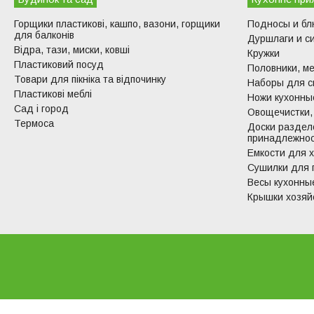
Горщики пластикові, кашпо, вазони, горщики
Подносы и б
для балконів
Дуршлаги и с
Відра, тази, миски, ковші
Кружки
Пластиковий посуд
Половники, ме
Товари для пікніка та відпочинку
Наборы для с
Пластикові меблі
Ножи кухонные
Сад і город
Овощечистки,
Термоса
Доски раздел
принадлежно
Емкости для 
Сушилки для 
Весы кухонны
Крышки хозяй