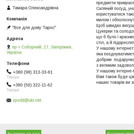
предмети прикрася
Тамара Олександрівна
Скляний посуд, ун
користуватися так
милом і обполосн
Щоб швидко висуши
"Все для дому Тарос"
Цукерки та солодощ
що б було і красив
стіл, а й підкресл
пр-т Соборний, 17, Запоріжжя,
У нашому інтернет
Україна
яка поєднуватимет
добрим подарунком
з великим задово
У нашому інтерне-м
+380 (98) 313-33-61
Вам також буде ці
Тамара
наших товарів ви з
+380 (50) 322-11-62
Тамара
zpvdd@ukr.net
Будинок та сад
Кухонне при