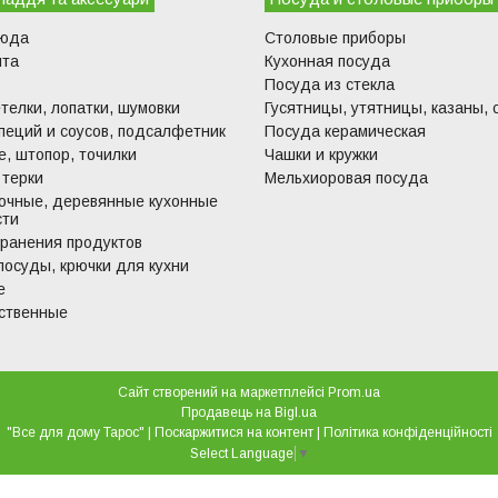
люда
Столовые приборы
ита
Кухонная посуда
Посуда из стекла
телки, лопатки, шумовки
Гусятницы, утятницы, казаны, 
пеций и соусов, подсалфетник
Посуда керамическая
, штопор, точилки
Чашки и кружки
 терки
Мельхиоровая посуда
очные, деревянные кухонные
сти
хранения продуктов
посуды, крючки для кухни
е
ственные
Сайт створений на маркетплейсі
Prom.ua
Продавець на Bigl.ua
"Все для дому Тарос" |
Поскаржитися на контент
|
Політика конфіденційності
Select Language
▼