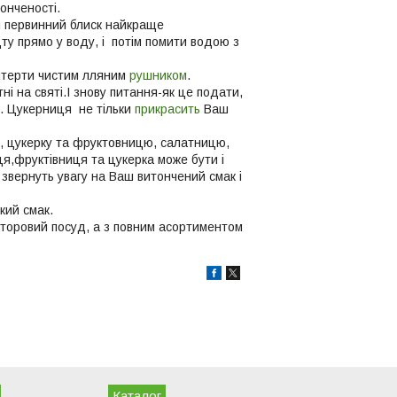
онченості.
и первинний блиск найкраще
ту прямо у воду, і потім помити водою з
витерти чистим лляним
рушником
.
і на святі.І знову питання-як це подати,
ці. Цукерниця не тільки
прикрасить
Ваш
ю, цукерку та фруктовницю, салатницю,
я,фруктівниця та цукерка може бути і
звернуть увагу на Ваш витончений смак і
кий смак.
иторовий посуд, а з повним асортиментом
Каталог