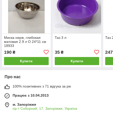
Миска нерж, глибокая
Таз 3 л
Таз 
матовая 2.9 л О 24*11 см
18933
190
35
247
₴
₴
Купити
Купити
Про нас
100% позитивних з 71 відгука за рік
Працює з 10.04.2013
м. Запоріжжя
пр-т Соборний, 17, Запоріжжя, Україна