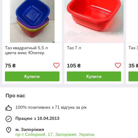
Таз квадратный 5,5 л
Таз 7 л
Таз 
цвета микс Юпитер
75
105
35
₴
₴
Купити
Купити
Про нас
100% позитивних з 71 відгука за рік
Працює з 10.04.2013
м. Запоріжжя
пр-т Соборний, 17, Запоріжжя, Україна