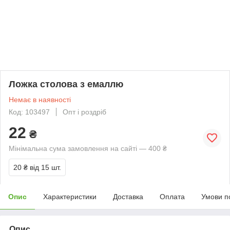
Ложка столова з емаллю
Немає в наявності
Код: 103497
Опт і роздріб
22
₴
Мінімальна сума замовлення на сайті — 400 ₴
20 ₴
від 15 шт.
Опис
Характеристики
Доставка
Оплата
Умови п
Опис