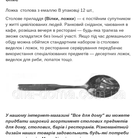
Ложка столова з емаллю В упаковці 12 шт.,
Столове приладдя
(Вілки, ложки
) — є постійним супутником
у житті цивілізованих людей. Ранковий сніданок, чаювання в
кафе, розкішна вечеря в ресторані — будь-яка трапеза не
зможе складатися без їхньої участі. Якщо під час домашнього
обіду можна обійтися стандартним набором із столових
виделок і ложок, то ресторанне сервірування передбачає
використання спеціалізованих предметів — десертних ложок,
виделок для риби, лопаток тощо.
У нашому інтернет-магазині "Все для дому" ви можете
придбати широкий асортимент столових предметів
для дому, столових, барів і ресторанів. Різноманітний
дизайн наших товарів задовольнить будь-які потреби