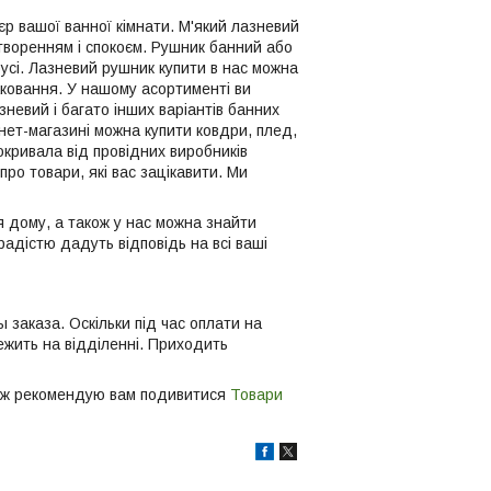
'єр вашої ванної кімнати. М'який лазневий
творенням і спокоєм. Рушник банний або
усі. Лазневий рушник купити в нас можна
ковання. У нашому асортименті ви
невий і багато інших варіантів банних
рнет-магазині можна купити ковдри, плед,
окривала від провідних виробників
ро товари, які вас зацікавити. Ми
я дому, а також у нас можна знайти
адістю дадуть відповідь на всі ваші
заказа. Оскільки під час оплати на
лежить на відділенні. Приходить
ож рекомендую вам подивитися
Товари