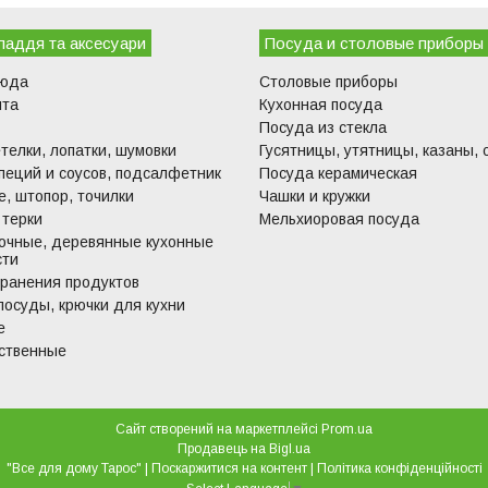
ладдя та аксесуари
Посуда и столовые приборы
люда
Столовые приборы
ита
Кухонная посуда
Посуда из стекла
телки, лопатки, шумовки
Гусятницы, утятницы, казаны, 
пеций и соусов, подсалфетник
Посуда керамическая
, штопор, точилки
Чашки и кружки
 терки
Мельхиоровая посуда
очные, деревянные кухонные
сти
хранения продуктов
посуды, крючки для кухни
е
ственные
Сайт створений на маркетплейсі
Prom.ua
Продавець на Bigl.ua
"Все для дому Тарос" |
Поскаржитися на контент
|
Політика конфіденційності