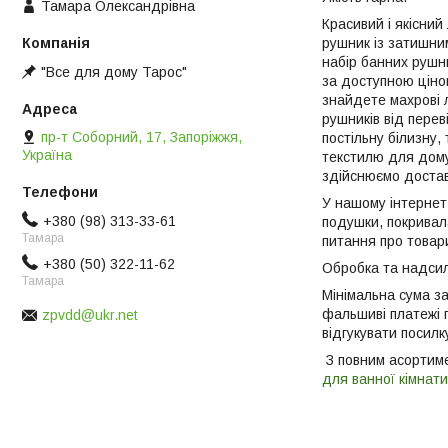
Тамара Олександрівна
Красивий і якісний
рушник із затишни
набір банних рушн
"Все для дому Тарос"
за доступною ціно
знайдете махрові л
рушників від перев
пр-т Соборний, 17, Запоріжжя,
постільну білизну,
Україна
текстилю для дому.
здійснюємо достав
У нашому інтернет-
+380 (98) 313-33-61
подушки, покривал
Тамара
питання про товари
+380 (50) 322-11-62
Обробка та надсил
Тамара
Мінімальна сума з
фальшиві платежі п
zpvdd@ukr.net
відгукувати посилк
З повним асортим
для ванної кімнати