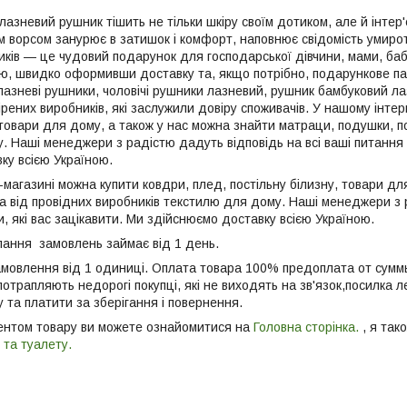
 лазневий рушник тішить не тільки шкіру своїм дотиком, але й інтер
м ворсом занурює в затишок і комфорт, наповнює свідомість умиро
иків — це чудовий подарунок для господарської дівчини, мами, баб
ю, швидко оформивши доставку та, якщо потрібно, подарункове па
азневі рушники, чоловічі рушники лазневий, рушник бамбуковий лаз
ірених виробників, які заслужили довіру споживачів. У нашому інте
 товари для дому, а також у нас можна знайти матраци, подушки, п
 Наші менеджери з радістю дадуть відповідь на всі ваші питання п
ку всією Україною.
магазині можна купити ковдри, плед, постільну білизну, товари дл
а від провідних виробників текстилю для дому. Наші менеджери з р
, які вас зацікавити. Ми здійснюємо доставку всією Україною.
ання замовлень займає від 1 день.
амовлення від 1 одиниці. Оплата товара 100% предоплата от суммы 
отрапляють недорогі покупці, які не виходять на зв'язок,посилка 
у та платити за зберігання і повернення.
ентом товару ви можете ознайомитися на
Головна сторінка.
, я так
 та туалету.