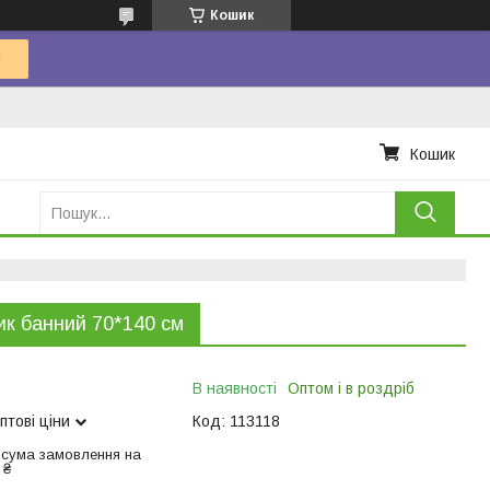
Кошик
Кошик
к банний 70*140 см
В наявності
Оптом і в роздріб
птові ціни
Код:
113118
 сума замовлення на
 ₴