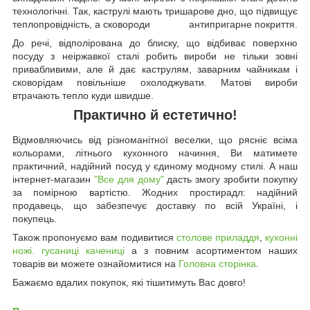
технологічні. Так, каструлі мають тришарове дно, що підвищує
теплопровідність, а сковороди антипригарне покриття.
До речі, відполірована до блиску, що відбиває поверхню
посуду з неіржавкої сталі робить вироби не тільки зовні
привабливими, але й дає каструлям, заварним чайникам і
сковорідам повільніше охолоджувати. Матові вироби
втрачають тепло куди швидше.
Практично й естетично!
Відмовляючись від різноманітної веселки, що рясніє всіма
кольорами, літнього кухонного начиння, Ви матимете
практичний, надійний посуд у єдиному модному стилі. А наш
інтернет-магазин
"Все для дому"
дасть змогу зробити покупку
за помірною вартістю. Жодних простирадл: надійний
продавець, що забезпечує доставку по всій Україні, і
покупець.
Також пропонуємо вам подивитися
столове приладдя
,
кухонні
ножі.
гусаниці качениці
а з повним асортиментом наших
товарів ви можете ознайомитися на
Головна сторінка
.
Бажаємо вдалих покупок, які тішитимуть Вас довго!