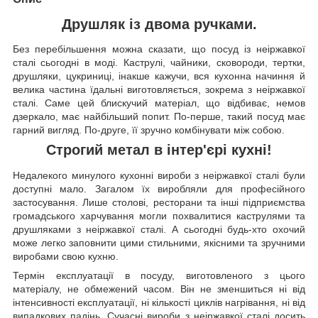
Друшляк із двома ручками.
Без перебільшення можна сказати, що посуд із неіржавкої
сталі сьогодні в моді. Каструлі, чайники, сковороди, тертки,
друшляки, цукриниці, інакше кажучи, вся кухонна начиння й
велика частина їдальні виготовляється, зокрема з неіржавкої
сталі. Саме цей блискучий матеріал, що відбиває, немов
дзеркало, має найбільший попит. По-перше, такий посуд має
гарний вигляд. По-друге, її зручно комбінувати між собою.
Строгий метал в інтер'єрі кухні!
Недалекого минулого кухонні вироби з неіржавкої сталі були
доступні мало. Загалом їх виробляли для професійного
застосування. Лише столові, ресторани та інші підприємства
громадського харчування могли похвалитися каструлями та
друшляками з неіржавкої сталі. А сьогодні будь-хто охочий
може легко заповнити цими стильними, якісними та зручними
виробами свою кухню.
Термін експлуатації в посуду, виготовленого з цього
матеріалу, не обмежений часом. Він не зменшиться ні від
інтенсивності експлуатації, ні кількості циклів нагрівання, ні від
випадкових падінь. Сучасні вироби з неіржавкої сталі досить