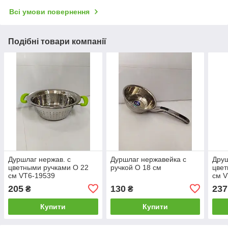
Всі умови повернення
Подібні товари компанії
Дуршлаг нержав. с
Дуршлаг нержавейка с
Друш
цветными ручками О 22
ручкой О 18 см
цвет
см VT6-19539
см V
205
130
237
₴
₴
Купити
Купити