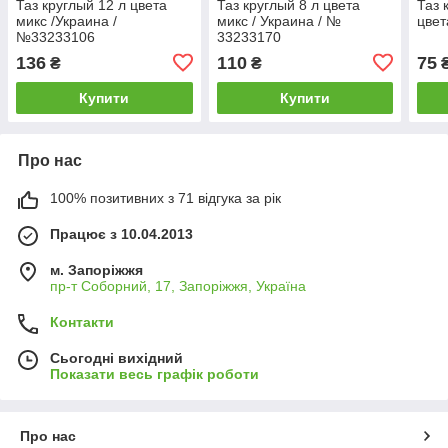
Таз круглый 12 л цвета
Таз круглый 8 л цвета
Таз 
микс /Украина /
микс / Украина / №
цвет
№33233106
33233170
136
110
75
₴
₴
Купити
Купити
Про нас
100% позитивних з 71 відгука за рік
Працює з 10.04.2013
м. Запоріжжя
пр-т Соборний, 17, Запоріжжя, Україна
Контакти
Сьогодні вихідний
Показати весь графік роботи
Про нас