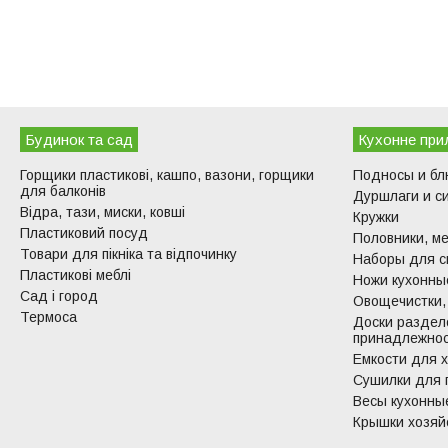
Будинок та сад
Кухонне при
Горщики пластикові, кашпо, вазони, горщики
Подносы и б
для балконів
Дуршлаги и с
Відра, тази, миски, ковші
Кружки
Пластиковий посуд
Половники, ме
Товари для пікніка та відпочинку
Наборы для с
Пластикові меблі
Ножи кухонные
Сад і город
Овощечистки,
Термоса
Доски раздел
принадлежно
Емкости для 
Сушилки для 
Весы кухонны
Крышки хозяй