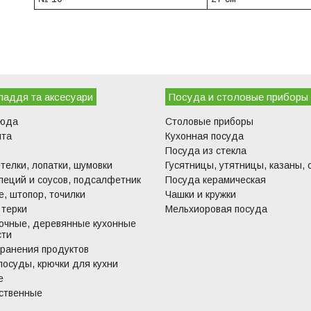
ладдя та аксесуари
Посуда и столовые приборы
люда
Столовые приборы
ита
Кухонная посуда
Посуда из стекла
телки, лопатки, шумовки
Гусятницы, утятницы, казаны, 
пеций и соусов, подсалфетник
Посуда керамическая
, штопор, точилки
Чашки и кружки
 терки
Мельхиоровая посуда
очные, деревянные кухонные
сти
хранения продуктов
посуды, крючки для кухни
е
ственные