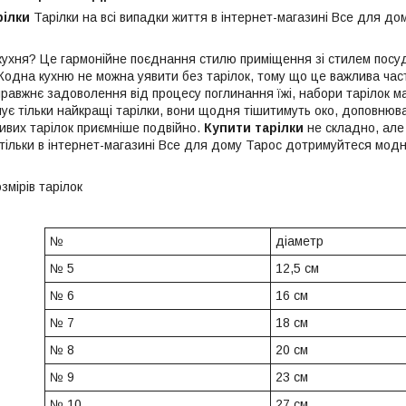
рілки
Тарілки на всі випадки життя в інтернет-магазині Все для дом
кухня? Це гармонійне поєднання стилю приміщення зі стилем посуд
Жодна кухню не можна уявити без тарілок, тому що це важлива част
равжнє задоволення від процесу поглинання їжі, набори тарілок м
є тільки найкращі тарілки, вони щодня тішитимуть око, доповнюват
ивих тарілок приємніше подвійно.
Купити тарілки
не складно, але
 тільки в інтернет-магазині Все для дому Тарос дотримуйтеся модни
мірів тарілок
№
діаметр
№ 5
12,5 см
№ 6
16 см
№ 7
18 см
№ 8
20 см
№ 9
23 см
№ 10
27 см