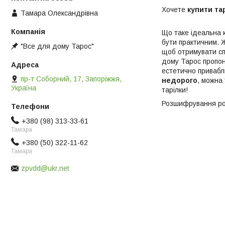
Хочете
купити та
Тамара Олександрівна
Що таке ідеальна 
бути практичним. 
"Все для дому Тарос"
щоб отримувати сп
дому Тарос пропону
естетично привабл
пр-т Соборний, 17, Запоріжжя,
недорого
, можна
Україна
тарілки!
Розшифрування роз
+380 (98) 313-33-61
Тамара
+380 (50) 322-11-62
Тамара
zpvdd@ukr.net