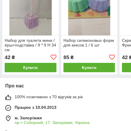
Набор для туалета мини /
Набор силиконовых форм
Скре
ёрш+подставка / 9 * 9 Н 34
для кексов 1 / 6 шт
Фрек
см
42
85
42
₴
₴
Купити
Купити
Про нас
100% позитивних з 70 відгуків за рік
Працює з 10.04.2013
м. Запоріжжя
пр-т Соборний, 17, Запоріжжя, Україна