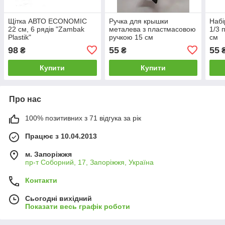
Щітка АВТО ECONOMIC
Ручка для крышки
Набі
22 см, 6 рядів "Zambak
металева з пластмасовою
1/3 
Plastik"
ручкою 15 см
см
98
55
55
₴
₴
Купити
Купити
Про нас
100% позитивних з 71 відгука за рік
Працює з 10.04.2013
м. Запоріжжя
пр-т Соборний, 17, Запоріжжя, Україна
Контакти
Сьогодні вихідний
Показати весь графік роботи