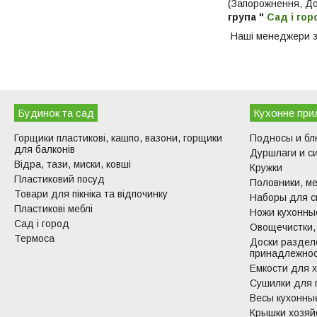
(Запорожнення, Дон
група "
Сад і гор
Наші менеджери з
Будинок та сад
Кухонне при
Горщики пластикові, кашпо, вазони, горщики
Подносы и б
для балконів
Дуршлаги и с
Відра, тази, миски, ковші
Кружки
Пластиковий посуд
Половники, ме
Товари для пікніка та відпочинку
Наборы для с
Пластикові меблі
Ножи кухонные
Сад і город
Овощечистки,
Термоса
Доски раздел
принадлежно
Емкости для 
Сушилки для 
Весы кухонны
Крышки хозяй