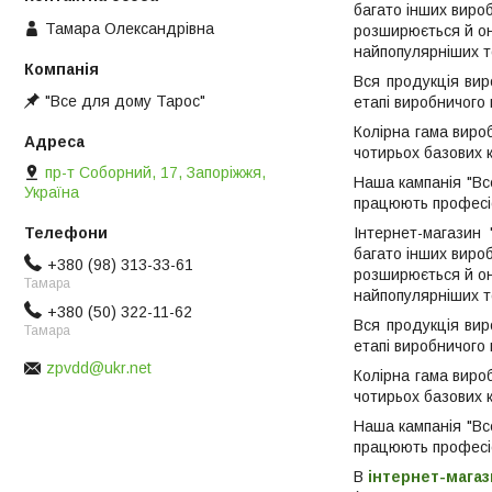
багато інших виро
Тамара Олександрівна
розширюється й он
найпопулярніших т
Вся продукція вир
"Все для дому Тарос"
етапі виробничого 
Колірна гама виро
чотирьох базових 
пр-т Соборний, 17, Запоріжжя,
Наша кампанія "Вс
Україна
працюють професіон
Інтернет-магазин "
багато інших виро
+380 (98) 313-33-61
розширюється й он
Тамара
найпопулярніших т
+380 (50) 322-11-62
Вся продукція вир
Тамара
етапі виробничого 
zpvdd@ukr.net
Колірна гама виро
чотирьох базових 
Наша кампанія "Вс
працюють професіон
В
інтернет-магаз