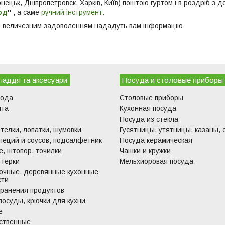
ецьк, Дніпропетровск, Харків, Київ) поштою гуртом і в роздріб з 
од
"
, а саме
ручний інструмент.
 величезним задоволенням нададуть вам інформацію
ладдя та аксесуари
Посуда и столовые приборы
люда
Столовые приборы
ита
Кухонная посуда
Посуда из стекла
телки, лопатки, шумовки
Гусятницы, утятницы, казаны, 
пеций и соусов, подсалфетник
Посуда керамическая
, штопор, точилки
Чашки и кружки
 терки
Мельхиоровая посуда
очные, деревянные кухонные
сти
хранения продуктов
посуды, крючки для кухни
е
ственные