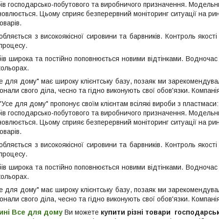
бів господарсько-побутового та виробничого призначення. Модельни
овлюється. Цьому сприяє безперервний моніторинг ситуації на рин
оварів.
обляється з високоякісної сировини та барвників. Контроль якост
процесу.
бів широка та постійно поповнюється новими відтінками. Водночас 
кольорах.
е для дому" має широку клієнтську базу, позаяк ми зарекомендувал
али свого діла, чесно та гідно виконують свої обов'язки. Компанія
Усе для дому" пропонує своїм клієнтам всілякі вироби з пластмаси: 
бів господарсько-побутового та виробничого призначення. Модельни
овлюється. Цьому сприяє безперервний моніторинг ситуації на рин
оварів.
обляється з високоякісної сировини та барвників. Контроль якост
процесу.
бів широка та постійно поповнюється новими відтінками. Водночас 
кольорах.
е для дому" має широку клієнтську базу, позаяк ми зарекомендувал
али свого діла, чесно та гідно виконують свої обов'язки. Компанія
ині Все для дому
Ви можете
купити різні товари господарськ