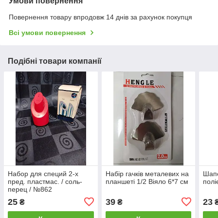
Умови повернення
Повернення товару впродовж 14 днів за рахунок покупця
Всі умови повернення
Подібні товари компанії
Набор для специй 2-х
Набір гачків металевих на
Шапо
пред. пластмас. / соль-
планшеті 1/2 Віяло 6*7 см
полі
перец / №862
25
39
23
₴
₴