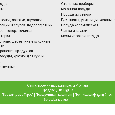
люда
Столовые приборы
ита
Кухонная посуда
Посуда из стекла
телки, лопатки, шумовки
Гусятницы, утятницы, казаны, 
пеций и соусов, подсалфетник
Посуда керамическая
, штопор, точилки
Чашки и кружки
 терки
Мельхиоровая посуда
очные, деревянные кухонные
сти
хранения продуктов
посуды, крючки для кухни
е
ственные
Сайт створений на маркетплейсі
Prom.ua
Продавець на Bigl.ua
"Все для дому Тарос" |
Поскаржитися на контент
|
Політика конфіденційності
Select Language
▼