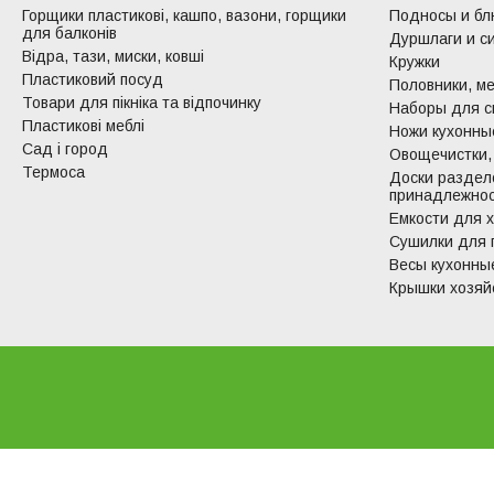
Горщики пластикові, кашпо, вазони, горщики
Подносы и б
для балконів
Дуршлаги и с
Відра, тази, миски, ковші
Кружки
Пластиковий посуд
Половники, ме
Товари для пікніка та відпочинку
Наборы для с
Пластикові меблі
Ножи кухонные
Сад і город
Овощечистки,
Термоса
Доски раздел
принадлежно
Емкости для 
Сушилки для 
Весы кухонны
Крышки хозяй