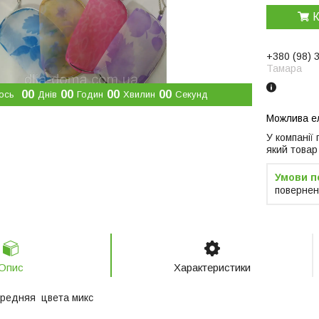
К
+380 (98) 
Тамара
0
0
0
0
0
0
0
0
ось
Днів
Годин
Хвилин
Секунд
У компанії
який товар
повернен
Опис
Характеристики
средняя цвета микс