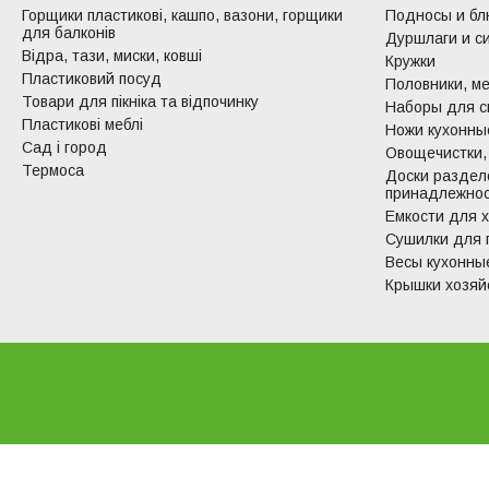
Горщики пластикові, кашпо, вазони, горщики
Подносы и б
для балконів
Дуршлаги и с
Відра, тази, миски, ковші
Кружки
Пластиковий посуд
Половники, ме
Товари для пікніка та відпочинку
Наборы для с
Пластикові меблі
Ножи кухонные
Сад і город
Овощечистки,
Термоса
Доски раздел
принадлежно
Емкости для 
Сушилки для 
Весы кухонны
Крышки хозяй