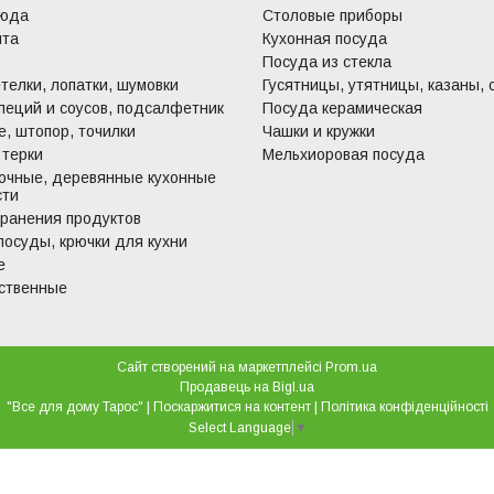
люда
Столовые приборы
ита
Кухонная посуда
Посуда из стекла
телки, лопатки, шумовки
Гусятницы, утятницы, казаны, 
пеций и соусов, подсалфетник
Посуда керамическая
, штопор, точилки
Чашки и кружки
 терки
Мельхиоровая посуда
очные, деревянные кухонные
сти
хранения продуктов
посуды, крючки для кухни
е
ственные
Сайт створений на маркетплейсі
Prom.ua
Продавець на Bigl.ua
"Все для дому Тарос" |
Поскаржитися на контент
|
Політика конфіденційності
Select Language
▼