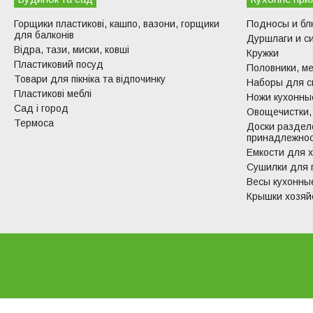
Горщики пластикові, кашпо, вазони, горщики
Подносы и б
для балконів
Дуршлаги и с
Відра, тази, миски, ковші
Кружки
Пластиковий посуд
Половники, ме
Товари для пікніка та відпочинку
Наборы для с
Пластикові меблі
Ножи кухонные
Сад і город
Овощечистки,
Термоса
Доски раздел
принадлежно
Емкости для 
Сушилки для 
Весы кухонны
Крышки хозяй