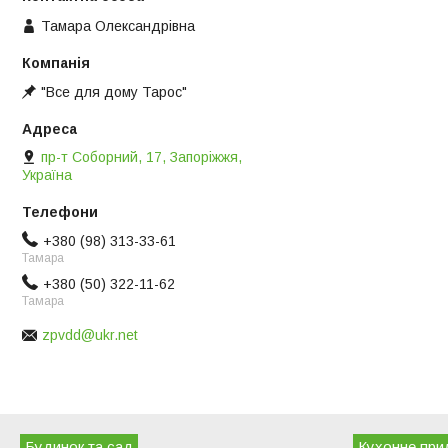
Тамара Олександрівна
"Все для дому Тарос"
пр-т Соборний, 17, Запоріжжя,
Україна
+380 (98) 313-33-61
Тамара
+380 (50) 322-11-62
Тамара
zpvdd@ukr.net
Будинок та сад
Кухонне при