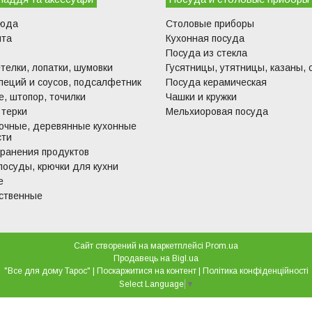
люда
Столовые приборы
ита
Кухонная посуда
Посуда из стекла
телки, лопатки, шумовки
Гусятницы, утятницы, казаны, 
пеций и соусов, подсалфетник
Посуда керамическая
, штопор, точилки
Чашки и кружки
 терки
Мельхиоровая посуда
очные, деревянные кухонные
сти
хранения продуктов
посуды, крючки для кухни
е
ственные
Сайт створений на маркетплейсі
Prom.ua
Продавець на Bigl.ua
"Все для дому Тарос" |
Поскаржитися на контент
|
Політика конфіденційності
Select Language
▼