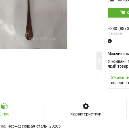
сайті — 400
К
+380 (98) 
Тамара
У компанії
який товар
повернен
Опис
Характеристики
аїна нержавеющая сталь 20285