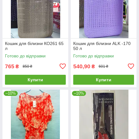
Кошик для білизни КО261 65
Кошик для білизни ALK -170
л
50 л
Готово до відправки
Готово до відправки
765
540,90
₴
₴
850 ₴
601 ₴
Купити
Купити
–10%
–10%