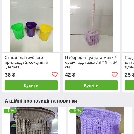
Стакан для зубного
Набор для туалета мини /
Подс
приладдя 2-секційний
ёрш+подставка / 9 * 9 Н 34
для 
"Дельта"
см
зубн
38
42
25
₴
₴
Купити
Купити
Акційні пропозиції та новинки
–10%
–10%