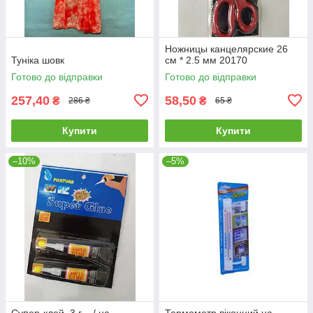
Ножницы канцелярские 26
Туніка шовк
см * 2.5 мм 20170
Готово до відправки
Готово до відправки
257,40
58,50
₴
₴
286 ₴
65 ₴
Купити
Купити
–10%
–5%
Супер-клей 3 г / на
Термометр віконний на