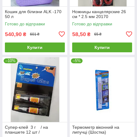
Кошик для білизни ALK -170
Ножницы канцелярские 26
50 л
см * 2.5 мм 20170
Готово до відправки
Готово до відправки
540,90
58,50
₴
₴
601 ₴
65 ₴
Купити
Купити
–10%
–5%
Супер-клей 3 г / на
Термометр віконний на
планшете 12 шт /
липучці (Шостка)