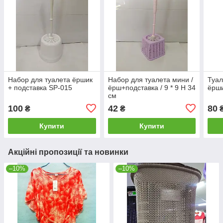
Набор для туалета ёршик
Набор для туалета мини /
Туал
+ подставка SP-015
ёрш+подставка / 9 * 9 Н 34
ёрши
см
100
42
80
₴
₴
Купити
Купити
Акційні пропозиції та новинки
–10%
–10%