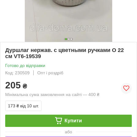
Дуршлаг нержав. с цветными ручками О 22
см VT6-19539
Готово до відправки
Код: 230509
Опт і роздріб
205
₴
Мінімальна сума замовлення на сайті — 400 ₴
173 ₴
від 10 шт.
Купити
або