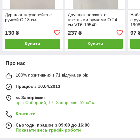
Дуршлаг нержавейка с
Друшлаг нержав. с
Набо
ручкой О 18 см
цветными ручками О 24
с ру
см VT6-19540
190
130
237
97
₴
₴
Купити
Купити
Про нас
100% позитивних з 71 відгука за рік
Працює з 10.04.2013
м. Запоріжжя
пр-т Соборний, 17, Запоріжжя, Україна
Контакти
Сьогодні працює з 09:00 до 16:00
Показати весь графік роботи