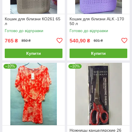
Кошик для білизни КО261 65
Кошик для білизни ALK -170
л
50 л
Готово до відправки
Готово до відправки
765
540,90
₴
₴
850 ₴
601 ₴
Купити
Купити
–10%
–10%
Ножницы канцелярские 26