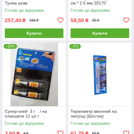
Туніка шовк
см * 2.5 мм 20170
Готово до відправки
Готово до відправки
257,40
58,50
₴
₴
286 ₴
65 ₴
Купити
Купити
–10%
–5%
Супер-клей 3 г / на
Термометр віконний на
планшете 12 шт /
липучці (Шостка)
Готово до відправки
Готово до відправки
3,60
61,75
₴
₴
4 ₴
65 ₴