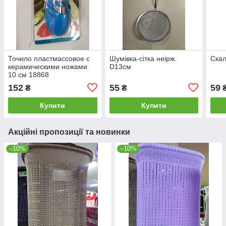
Точило пластмассовое с
Шумівка-сітка неірж.
Скал
керамическими ножами
D13см
10 см 18868
152
55
59
₴
₴
Купити
Купити
Акційні пропозиції та новинки
–10%
–10%