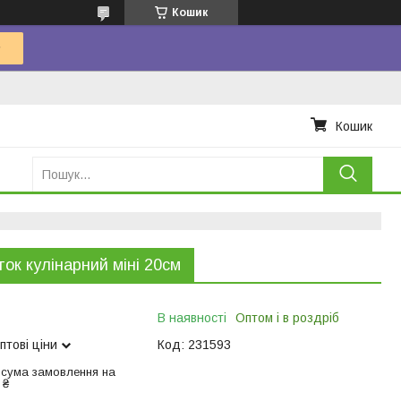
Кошик
Кошик
ок кулінарний міні 20см
В наявності
Оптом і в роздріб
птові ціни
Код:
231593
 сума замовлення на
 ₴