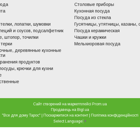
люда
Столовые приборы
ита
Кухонная посуда
Посуда из стекла
телки, лопатки, шумовки
Гусятницы, утятницы, казаны, 
пеций и соусов, подсалфетник
Посуда керамическая
, штопор, точилки
Чашки и кружки
 терки
Мельхиоровая посуда
очные, деревянные кухонные
сти
хранения продуктов
посуды, крючки для кухни
е
ственные
Сайт створений на маркетплейсі
Prom.ua
Продавець на Bigl.ua
"Все для дому Тарос" |
Поскаржитися на контент
|
Політика конфіденційності
Select Language
▼