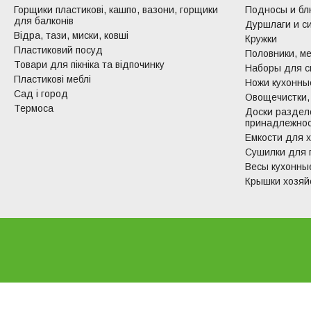
Горщики пластикові, кашпо, вазони, горщики
Подносы и б
для балконів
Дуршлаги и с
Відра, тази, миски, ковші
Кружки
Пластиковий посуд
Половники, ме
Товари для пікніка та відпочинку
Наборы для с
Пластикові меблі
Ножи кухонные
Сад і город
Овощечистки,
Термоса
Доски раздел
принадлежно
Емкости для 
Сушилки для 
Весы кухонны
Крышки хозяй