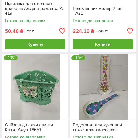
Підставка для столових
приборів Ажурна ромашка А
Підсклянник меляр 2 шт.
419
ТА21
Готово до відправки
Готово до відправки
50,40
224,10
₴
₴
56 ₴
249 ₴
Купити
Купити
–10%
–10%
Стійка під ложки / вилки
Подставка для кухонной
Квітка Ажур 18651
ложки пластмассовая
Готово до відправки
Готово до відправки