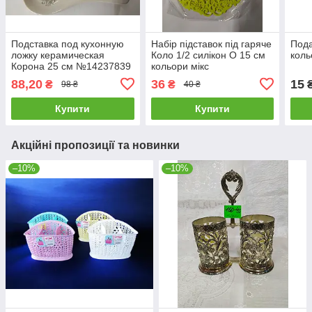
Подставка под кухонную
Набір підставок під гаряче
Пода
ложку керамическая
Коло 1/2 силікон О 15 см
коль
Корона 25 см №14237839
кольори мікс
88,20
36
15
₴
₴
98 ₴
40 ₴
Купити
Купити
Акційні пропозиції та новинки
–10%
–10%