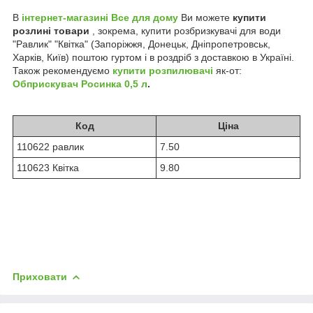
В
інтернет-магазині Все для дому
Ви можете
купити
розлині товари
, зокрема, купити розбризкувачі для води
"Равлик" "Квітка" (Запоріжжя, Донецьк, Дніпропетровськ,
Харків, Київ) поштою гуртом і в роздріб з доставкою в Україні.
Також рекомендуємо
купити розпилювачі
як-от:
Обприскувач Росинка 0,5 л
.
Код
Ціна
110622 равлик
7.50
110623 Квітка
9.80
Приховати