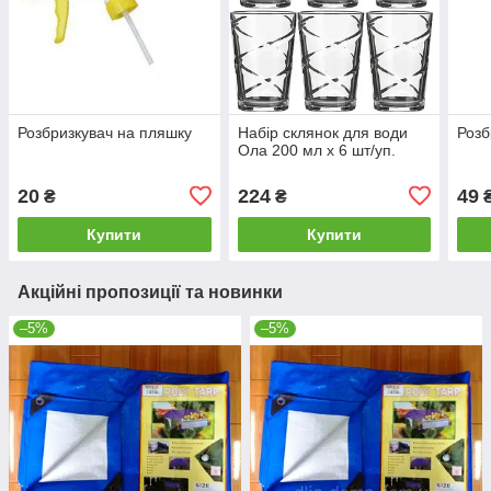
Розбризкувач на пляшку
Набір склянок для води
Розб
Ола 200 мл х 6 шт/уп.
20
224
49
₴
₴
Купити
Купити
Акційні пропозиції та новинки
–5%
–5%