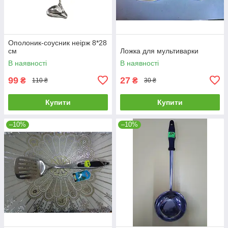
Ополоник-соусник неірж 8*28
см
Ложка для мультиварки
В наявності
В наявності
99
27
₴
₴
110 ₴
30 ₴
Купити
Купити
–10%
–10%