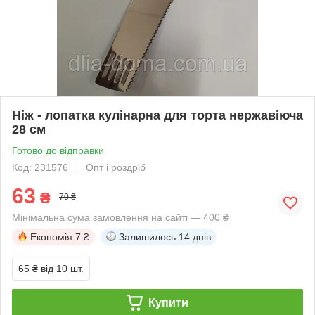
Ніж - лопатка кулінарна для торта нержавіюча
28 см
Готово до відправки
Код: 231576
Опт і роздріб
63
₴
70 ₴
Мінімальна сума замовлення на сайті — 400 ₴
Економія
7 ₴
Залишилось
14 днів
65 ₴
від 10 шт.
Купити