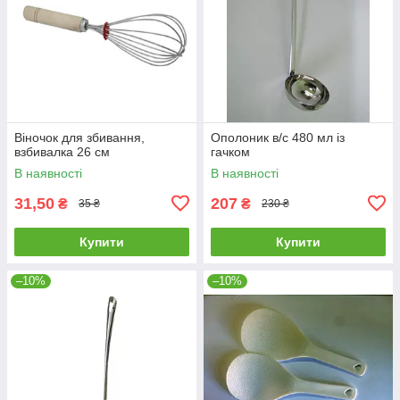
Віночок для збивання,
Ополоник в/с 480 мл із
взбивалка 26 см
гачком
В наявності
В наявності
31,50
207
₴
₴
35 ₴
230 ₴
Купити
Купити
–10%
–10%