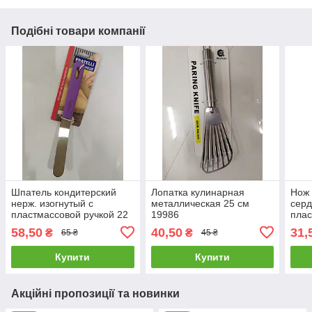
Подібні товари компанії
Шпатель кондитерский
Лопатка кулинарная
Нож 
нерж. изогнутый с
металлическая 25 см
серд
пластмассовой ручкой 22
19986
плас
см 20188
18.5
58,50
40,50
31,
₴
₴
65 ₴
45 ₴
Купити
Купити
Акційні пропозиції та новинки