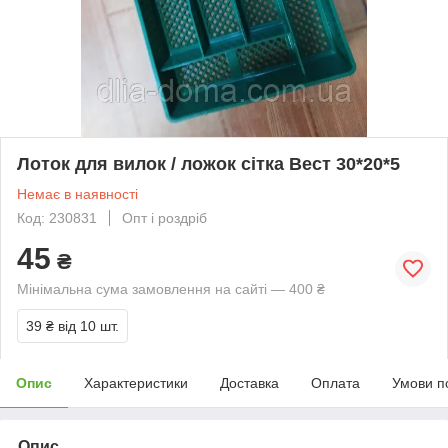
Лоток для вилок / ложок сітка Вест 30*20*5
Немає в наявності
Код: 230831
Опт і роздріб
45
₴
Мінімальна сума замовлення на сайті — 400 ₴
39 ₴
від 10 шт.
Опис
Характеристики
Доставка
Оплата
Умови п
Опис