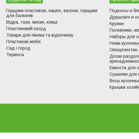
Горщики пластикові, кашпо, вазони, горщики
Подносы и б
для балконів
Дуршлаги и с
Відра, тази, миски, ковші
Кружки
Пластиковий посуд
Половники, ме
Товари для пікніка та відпочинку
Наборы для с
Пластикові меблі
Ножи кухонные
Сад і город
Овощечистки,
Термоса
Доски раздел
принадлежно
Емкости для 
Сушилки для 
Весы кухонны
Крышки хозяй