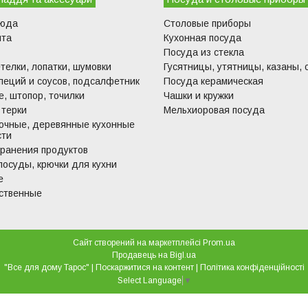
люда
Столовые приборы
ита
Кухонная посуда
Посуда из стекла
телки, лопатки, шумовки
Гусятницы, утятницы, казаны, 
пеций и соусов, подсалфетник
Посуда керамическая
, штопор, точилки
Чашки и кружки
 терки
Мельхиоровая посуда
очные, деревянные кухонные
сти
хранения продуктов
посуды, крючки для кухни
е
ственные
Сайт створений на маркетплейсі
Prom.ua
Продавець на Bigl.ua
"Все для дому Тарос" |
Поскаржитися на контент
|
Політика конфіденційності
Select Language
▼