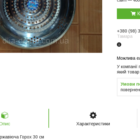
сайті — 400
К
+380 (98) 
Тамара
У компанії
який товар
повернен
Опис
Характеристики
ржавiюча Горох 30 см