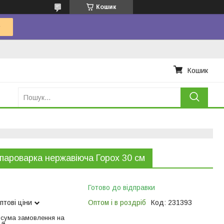
Кошик
Кошик
пароварка нержавiюча Горох 30 см
Готово до відправки
птові ціни
Оптом і в роздріб
Код:
231393
 сума замовлення на