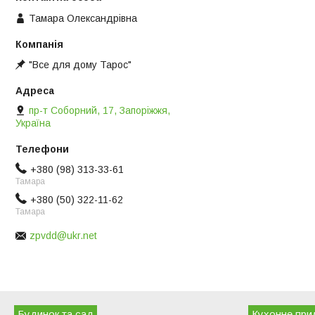
Тамара Олександрівна
"Все для дому Тарос"
пр-т Соборний, 17, Запоріжжя,
Україна
+380 (98) 313-33-61
Тамара
+380 (50) 322-11-62
Тамара
zpvdd@ukr.net
Будинок та сад
Кухонне при