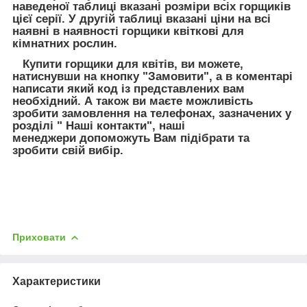
наведеної таблиці вказані розміри всіх горщиків
цієї серії. У другій таблиці вказані ціни на всі
наявні в наявності горщики квіткові для
кімнатних рослин.
Купити горщики для квітів, ви можете,
натиснувши на кнопку "Замовити", а в коментарі
написати який код із представлених вам
необхідний. А також ви маєте можливість
зробити замовлення на телефонах, зазначених у
розділі " Наші контакти", наші
менеджери допоможуть Вам підібрати та
зробити свій вибір.
Приховати
Характеристики