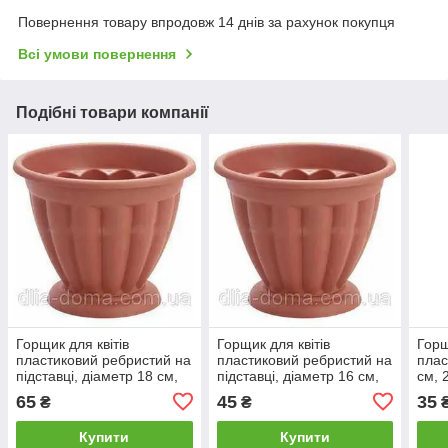
Повернення товару впродовж 14 днів за рахунок покупця
Всі умови повернення
Подібні товари компанії
Горщик для квітів
Горщик для квітів
Горщ
пластиковий ребристий на
пластиковий ребристий на
плас
підставці, діаметр 18 см,
підставці, діаметр 16 см,
см, 
2911
2910
65
45
35
₴
₴
Купити
Купити