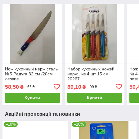
Нож кухонный нерж,сталь
Набор кухонных ножей
Нож 
№5 Радуга 32 см /20см
нерж . из 4 шт 15 см
№ 4 
лезвие
20267
лезв
58,50
89,10
50,
₴
₴
65 ₴
99 ₴
Купити
Купити
Акційні пропозиції та новинки
–10%
–10%