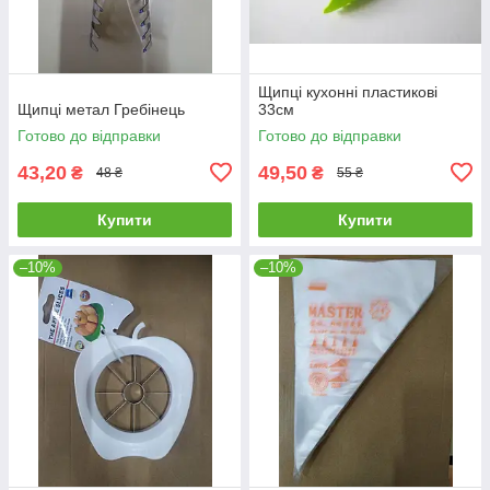
Щипці кухонні пластикові
Щипці метал Гребінець
33см
Готово до відправки
Готово до відправки
43,20
49,50
₴
₴
48 ₴
55 ₴
Купити
Купити
–10%
–10%