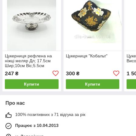
Цукерниця рефлена на
Цукерниця "Кобальт"
Цуке
ніжці меляр Дл; 17.5см
Висо
Шир;10см Віс;5.5см
247
300
1 5
₴
₴
Купити
Купити
Про нас
100% позитивних з 71 відгука за рік
Працює з 10.04.2013