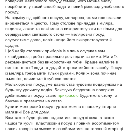
поверхня мелярового посуду темніє, його можна знову
посрібнити, у такий спосіб надати новий різновид улюбленого
посуду.
На відміну від срібного посуду, мелярова, як ми вже сказали,
вирізняється міцністю. Тому столове приладдя з міляра,
виделки, ложки та ножі можна використовувати не тільки для
сервірування святкового стола — меляровий посуд
слугуватиме довго, навіть якщо його використовувати й
щодня.
Щоб набір столових приборів із млина слугував вам
якнайдовше, треба правильно доглядати за ними. Мити їх
рекомендується без використання губки. Краще налийте в
ємність теплої води та додайте трохи мийного засобу. Посуд
із меляра треба мити тільки руками. Коли ж вона починає
тьмяніти, почистьте її зубною пастою.
Мельхіоровий посуд уже давно став чудовим подарунком на
будь-яку урочисту подію. Блискуча бездоганна поверхня
дрібникового посуду стане
прикрасою
будь-якого столу та
бажаним презентом на свято.
Купити меляровий посуд гуртом можна в нашому інтернет-
магазині Все для дому.
Вам також буде цікаво подивитися посуд зі скла, а також
чашки та кухлі, пластиковий посуд з повним асортиментом
наших товарів ви зможете ознайомитися на головній сторінці.