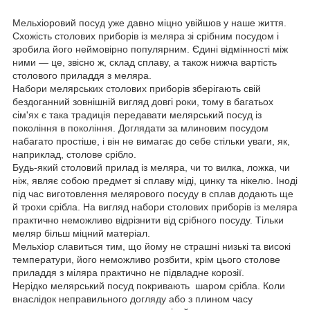
Мельхіоровий посуд уже давно міцно увійшов у наше життя.
Схожість столових приборів із меляра зі срібним посудом і
зробила його неймовірно популярним. Єдині відмінності між
ними — це, звісно ж, склад сплаву, а також нижча вартість
столового приладдя з меляра.
Набори мелярських столових приборів зберігають свій
бездоганний зовнішній вигляд довгі роки, тому в багатьох
сім'ях є така традиція передавати мелярський посуд із
покоління в покоління. Доглядати за млиновим посудом
набагато простіше, і він не вимагає до себе стільки уваги, як,
наприклад, столове срібло.
Будь-який столовий прилад із меляра, чи то вилка, ложка, чи
ніж, являє собою предмет зі сплаву міді, цинку та нікелю. Іноді
під час виготовлення мелярового посуду в сплав додають ще
й трохи срібла. На вигляд набори столових приборів із меляра
практично неможливо відрізнити від срібного посуду. Тільки
меляр більш міцний матеріал.
Мельхіор славиться тим, що йому не страшні низькі та високі
температури, його неможливо розбити, крім цього столове
приладдя з міляра практично не підвладне корозії.
Нерідко мелярський посуд покривають шаром срібла. Коли
внаслідок неправильного догляду або з плином часу