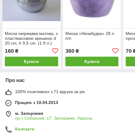
Миска неіржавка матова, з
Миска «Незабудка» 28 л
Миск
пластмасовою кришкою d
п/п
проз
20 cm, h 9,5 cm. (1.9 л.)
160
360
70
₴
₴
Купити
Купити
Про нас
100% позитивних з 71 відгука за рік
Працює з 10.04.2013
м. Запоріжжя
пр-т Соборний, 17, Запоріжжя, Україна
Контакти