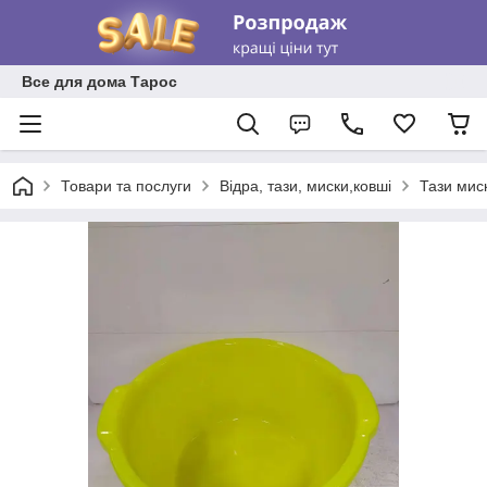
Все для дома Тарос
Товари та послуги
Відра, тази, миски,ковші
Тази мис