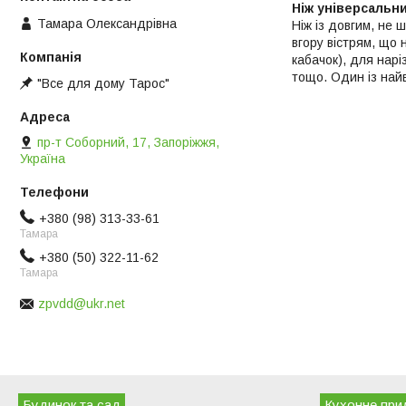
Ніж універсальн
Тамара Олександрівна
Ніж із довгим, не 
вгору вістрям, що 
кабачок), для нарі
тощо. Один із найв
"Все для дому Тарос"
пр-т Соборний, 17, Запоріжжя,
Україна
+380 (98) 313-33-61
Тамара
+380 (50) 322-11-62
Тамара
zpvdd@ukr.net
Будинок та сад
Кухонне при