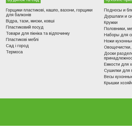
Горщики пластикові, кашпо, вазони, горщики
Подносы и б
для балконів
Дуршлаги и с
Відра, тази, миски, ковші
Кружки
Пластиковий посуд
Половники, ме
Товари для пікніка та відпочинку
Наборы для с
Пластикові меблі
Ножи кухонные
Сад і город
Овощечистки,
Термоса
Доски раздел
принадлежно
Емкости для 
Сушилки для 
Весы кухонны
Крышки хозяй