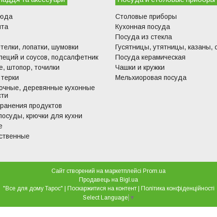
люда
Столовые приборы
ита
Кухонная посуда
Посуда из стекла
телки, лопатки, шумовки
Гусятницы, утятницы, казаны, 
пеций и соусов, подсалфетник
Посуда керамическая
, штопор, точилки
Чашки и кружки
 терки
Мельхиоровая посуда
очные, деревянные кухонные
сти
хранения продуктов
посуды, крючки для кухни
е
ственные
Сайт створений на маркетплейсі
Prom.ua
Продавець на Bigl.ua
"Все для дому Тарос" |
Поскаржитися на контент
|
Політика конфіденційності
Select Language
▼