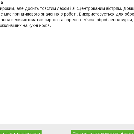
ий
широким, але досить товстим лезом і зі сцентрованим вістрям. Дов
не має принципового значення в роботі. Використовується для обро
зання великих шматків сирого та вареного м'яса, оброблення курки,
ажливіших на кухні ножів.
ладдя та аксесуари
Посуда и столовые приборы