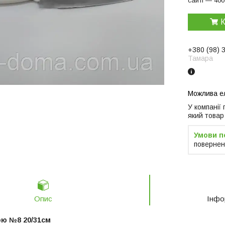
сайті — 400
К
+380 (98) 
Тамара
У компанії
який товар
повернен
Опис
Інфо
ою №8 20/31см