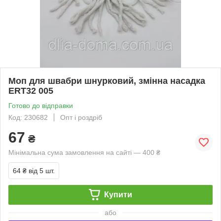
Моп для швабри шнурковий, змінна насадка
ERT32 005
Готово до відправки
Код: 230682
Опт і роздріб
67
₴
Мінімальна сума замовлення на сайті — 400 ₴
64 ₴
від 5 шт.
Купити
або