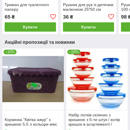
Тримач для туалетного
Рушник для рук із дитячим
Рушн
паперу
малюнком 25*50 см
100 
65
36
98
₴
₴
Купити
Купити
Акційні пропозиції та новинки
–10%
–10%
Набір лотків скляних з
Корзинка "Квітка ажур" з
кришкою з 5-ти штук / колір
кришкою 5,5 л кольори мікс
кришок в асортименті /