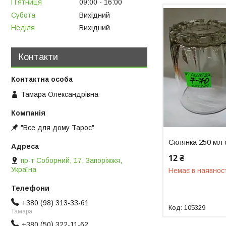
Пʼятниця
09:00
16:00
Субота
Вихідний
Неділя
Вихідний
Контакти
Тамара Олександрівна
"Все для дому Тарос"
Склянка 250 мл
12 ₴
пр-т Соборний, 17, Запоріжжя,
Україна
Немає в наявнос
+380 (98) 313-33-61
105329
Тамара
+380 (50) 322-11-62