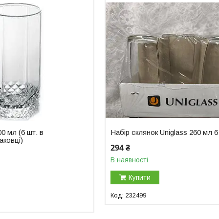
00 мл (6 шт. в
Набір склянок Uniglass 260 мл 6
аковці)
294 ₴
В наявності
Купити
232499