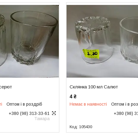
 серют
Склянка 100 мл Салют
4 ₴
ті
Оптом і в роздріб
Немає в наявності
Оптом і в ро
+380 (98) 313-33-61
+380 (98) 3
Тамара
105430