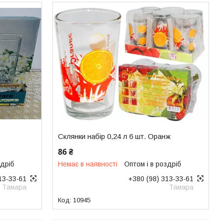
Склянки набір 0,24 л 6 шт. Оранж
86 ₴
здріб
Немає в наявності
Оптом і в роздріб
13-33-61
+380 (98) 313-33-61
Тамара
Тамара
10945