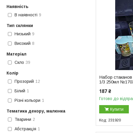
Наявність
В наявності
9
Тип склянки
Низький
9
Високий
8
Матеріал
Скло
39
Колір
Набор стаканов
Прозорий
12
1/3 250мл №170
187 ₴
Білий
1
Готово до відпра
Різні кольори
1
Купити
Тематика декору, малюнка
Тварини
2
231920
Абстракція
1