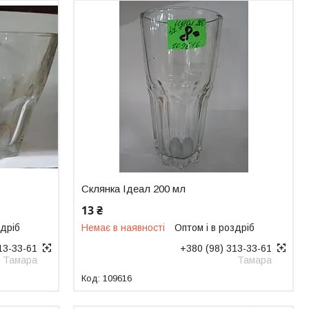
Склянка Ідеал 200 мл
13 ₴
здріб
Немає в наявності
Оптом і в роздріб
13-33-61
+380 (98) 313-33-61
Тамара
Тамара
109616