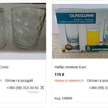
 Соло
Набір склянок 6 шт.
119 ₴
ті
Оптом і в роздріб
Немає в наявності
Оптом і в ро
+380 (98) 313-33-61
+380 (98) 3
Тамара
108994