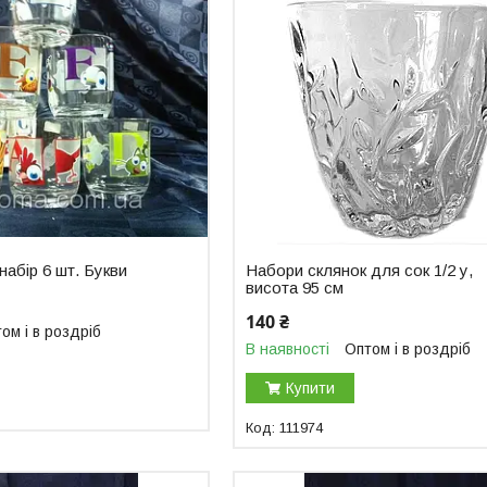
 набір 6 шт. Букви
Набори склянок для сок 1/2 у,
висота 95 см
140 ₴
ом і в роздріб
В наявності
Оптом і в роздріб
Купити
111974