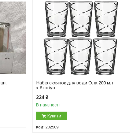
 шт.
Набір склянок для води Ола 200 мл
х 6 шт/уп.
224 ₴
В наявності
Купити
232509