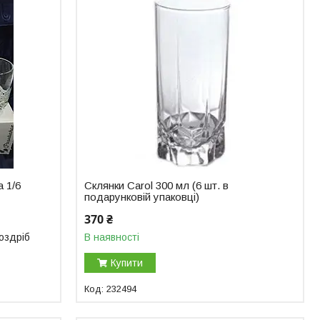
а 1/6
Склянки Carol 300 мл (6 шт. в
подарунковій упаковці)
370 ₴
роздріб
В наявності
Купити
232494