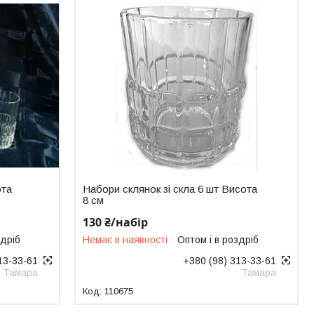
ота
Набори склянок зі скла 6 шт Висота
8 см
130 ₴/набір
здріб
Немає в наявності
Оптом і в роздріб
13-33-61
+380 (98) 313-33-61
Тамара
Тамара
110675