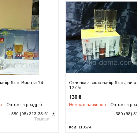
набір 6 шт Висота 14
Склянки зі скла набір 6 шт., вис
12 см
130 ₴
ті
Оптом і в роздріб
Немає в наявності
Оптом і в ро
+380 (98) 313-33-61
+380 (98) 3
Тамара
110674