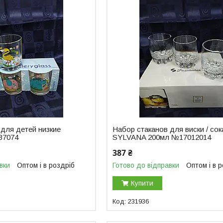
 для детей низкие
Набор стаканов для виски / сок
37074
SYLVANA 200мл №17012014
387 ₴
вки
Оптом і в роздріб
Готово до відправки
Оптом і в 
Купити
231936